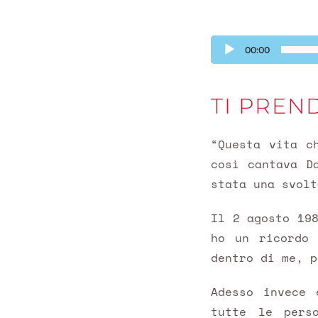
Audio
00:00
Player
TI PREN
“Questa vita c
così cantava D
stata una svolt
Il 2 agosto 19
ho un ricordo 
dentro di me, p
Adesso invece 
tutte le pers