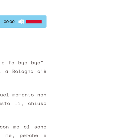
Usa
00:00
i
tasti
freccia
…
su/giù
per
aumentare
 e fa bye bye”,
o
i a Bologna c’è
diminuire
il
volume.
uel momento non
asto lì, chiuso
 con me ci sono
n me, perché è