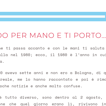
DO PER MANO E TI PORTO
he ti passa accanto e con le mani ti saluta
alla nel 1980; ecco, il 1980 è l’anno in cu
a.
80 avevo sette anni e non ero a Bologna, di q
reale, me lo hanno raccontato e poi è rim
oche notizie e anche molto confuse.
è tutto diverso, sono dentro al 2 agosto,
one che quel giorno erano lì, rivivono i